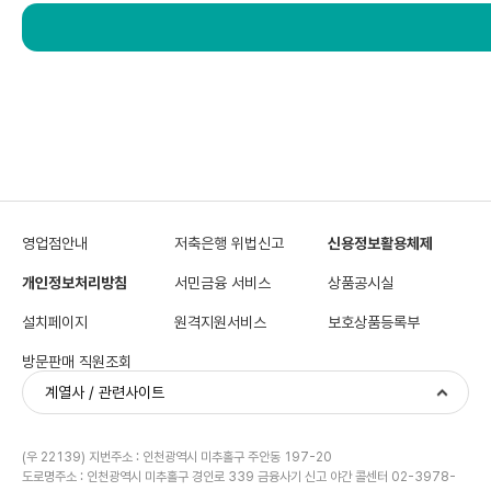
다.
영업점안내
저축은행 위법신고
신용정보활용체제
개인정보처리방침
서민금융 서비스
상품공시실
설치페이지
원격지원서비스
보호상품등록부
방문판매 직원조회
계열사 / 관련사이트
(우 22139) 지번주소 : 인천광역시 미추홀구 주안동 197-20
도로명주소 : 인천광역시 미추홀구 경인로 339 금융사기 신고 야간 콜센터 02-3978-