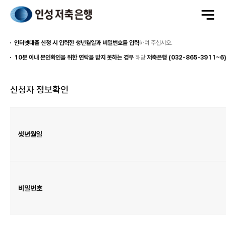
전
체
메
뉴
열
기
인터넷대출 신청 시 입력한 생년월일과 비밀번호를 입력
하여 주십시오.
10분 이내 본인확인을 위한 연락을 받지 못하는 경우
해당
저축은행 (032-865-3911~6
신청자 정보확인
신
청
자
정
보
생년월일
확
인
표
이
며
생
년
월
일,
비
밀
비밀번호
번
호
항
목
이
있
습
니