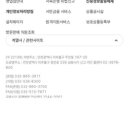
영업점안내
저축은행 위법신고
신용정보활용체제
개인정보처리방침
서민금융 서비스
상품공시실
설치페이지
원격지원서비스
보호상품등록부
방문판매 직원조회
계열사 / 관련사이트
(우 22139) 지번주소 : 인천광역시 미추홀구 주안동 197-20
도로명주소 : 인천광역시 미추홀구 경인로 339 금융사기 신고 야간 콜센터 02-3978-
800
(본점) 032-865-3911
(지점) 032-528-8300
금융계산기
FAX(본점) 032-860-3700
FAX(지점) 032-513-7871
금융사기 피해예방 안심센터 1544-3061
Copyright(C) INSUNG SAVINGS BANK ALL RIGHT RESERVED.