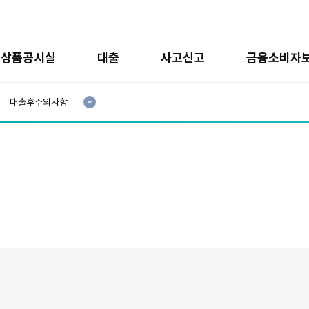
상품공시실
대출
사고신고
금융소비자
현
재
대출후주의사항
3
분
류
:
.