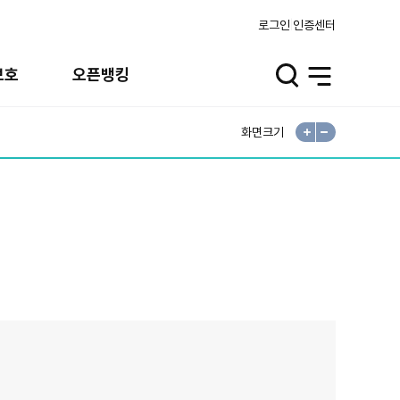
로그인
인증센터
보호
오픈뱅킹
검
전
색
체
열
메
기
뉴
열
기
화면크기
확
축
대
소