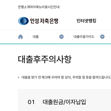
은행소개
마이메뉴
이용시간안내
주
메
인터넷뱅킹
뉴
현
현
재
재
홈
대출
대출이용가이드
으
1
2
로
분
분
류
류
:
:
대출후주의사항
대출을 받기 전 체크해 두어야 할 상식, 주의할 점 등을 알려드립니다
01
대출원금/이자납입