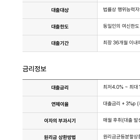
법률상 행위능력자와
대출대상
동일인의 여신한도
대출한도
최장 36개월 이내
대출기간
금리정보
최저4.0% ~ 최대19
대출금리
대출금리 + 3%p 
연체이율
매월 후취(대출 발
이자의 부과시기
원리금균등분할상환
원리금 상환방법