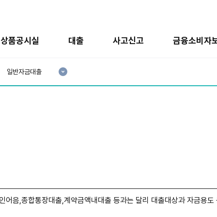
상품공시실
대출
사고신고
금융소비자
현
재
일반자금대출
3
분
류
:
인어음,종합통장대출,계약금액내대출 등과는 달리 대출대상과 자금용도 