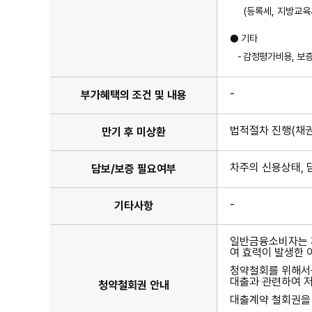
(
등록세
,
지방교육
●
기타
-
감정평가비용
,
보
-
부가혜택의 조건 및 내용
법적절차 진행(채권
만기 후 미상환
차주의 신용상태, 
담보/보증 필요여부
-
기타사항
일반금융소비자는 계
여 효력이 발생한 
청약철회를 위해서는
대출과 관련하여 저
청약철회권 안내
대출계약 철회권을