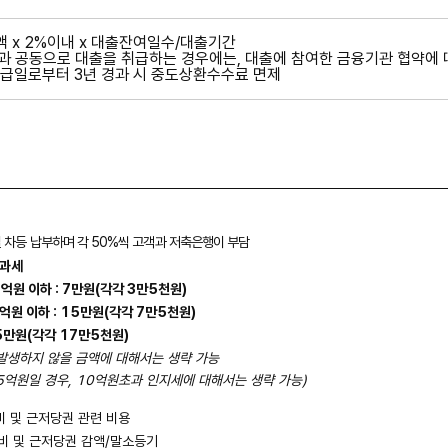
x 2%이내 x 대출잔여일수/대출기간
과 공동으로 대출을 취급하는 경우에는, 대출에 참여한 금융기관 협약에
취급일로부터 3년 경과 시 중도상환수수료 면제
 차등 납부하며 각
50%
씩 고객과 저축은행이 부담
과세
1
억원 이하
: 7
만원
(
각각
3
만
5
천원
)
억원 이하
: 15
만원
(
각각
7
만
5
천원
)
5
만원
(
각각
17
만
5
천원
)
발생하지 않을 금액에 대해서는 생략 가능
5
억원일 경우
, 10
억원초과 인지세에 대해서는 생략 가능
)
 및 근저당권 관련 비용
 및 근저당권 감액
/
말소등기