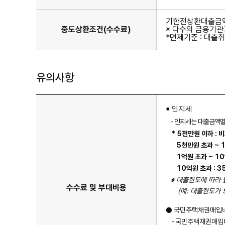
기한전상환대출금액 
중도상환조건(수수료)
※ 다수의 금융기관
*면제기준 : 대출
유의사항
인지세
●
-
인지세는 대출금액별
*
5
천만원 이하
:
비
5
천만원 초과
~ 
1
억원 초과
~ 10
10
억원 초과
: 3
※
대출한도에 따라 
수수료 및 부대비용
(
예
:
대출한도가
●
국민주택채권매입비
-
국민주택채권매입비