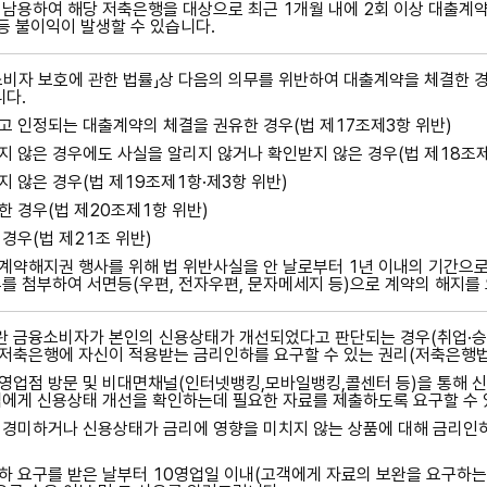
남용하여 해당 저축은행을 대상으로 최근 1개월 내에 2회 이상 대출계약
 등 불이익이 발생할 수 있습니다.
비자 보호에 관한 법률」상 다음의 의무를 위반하여 대출계약을 체결한 경
니다.
 인정되는 대출계약의 체결을 권유한 경우(법 제17조제3항 위반)
 않은 경우에도 사실을 알리지 않거나 확인받지 않은 경우(법 제18조제
 않은 경우(법 제19조제1항·제3항 위반)
 경우(법 제20조제1항 위반)
경우(법 제21조 위반)
계약해지권 행사를 위해 법 위반사실을 안 날로부터 1년 이내의 기간으
를 첨부하여 서면등(우편, 전자우편, 문자메세지 등)으로 계약의 해지를
 금융소비자가 본인의 신용상태가 개선되었다고 판단되는 경우(취업·승
 저축은행에 자신이 적용받는 금리인하를 요구할 수 있는 권리(저축은행법
업점 방문 및 비대면채널(인터넷뱅킹,모바일뱅킹,콜센터 등)을 통해 
에게 신용상태 개선을 확인하는데 필요한 자료를 제출하도록 요구할 수 
경미하거나 신용상태가 금리에 영향을 미치지 않는 상품에 대해 금리인하
 요구를 받은 날부터 10영업일 이내(고객에게 자료의 보완을 요구하는