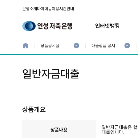
은행소개
마이메뉴
이용시간안내
주
메
인터넷뱅킹
뉴
현
현
재
재
홈
상품공시실
대출상품 공시
으
1
2
로
분
분
류
류
:
:
일반자금대출
상품개요
일반자금대출은 할
상품내용
대출입니다.