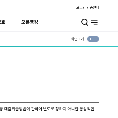
로그인
인증센터
보호
오픈뱅킹
검
전
색
체
메
뉴
화면크기
확
축
대
소
등 대출취급방법에 관하여 별도로 정하지 아니한 통상적인