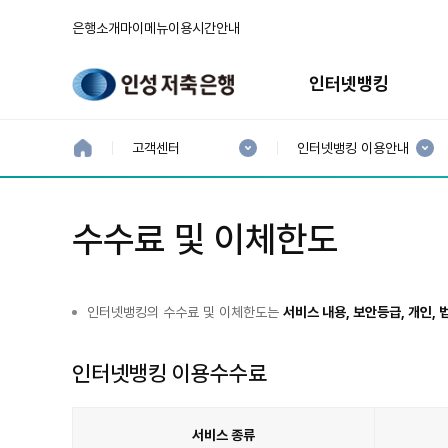
은행소개
마이메뉴
이용시간안내
주
메
인터넷뱅킹
뉴
현
현
재
재
홈
고객센터
인터넷뱅킹 이용안내
으
1
2
로
분
분
류
류
:
:
수수료 및 이체한도
인터넷뱅킹의 수수료 및 이체한도는
서비스 내용, 보안등급, 개인,
인터넷뱅킹 이용수수료
서비스 종류