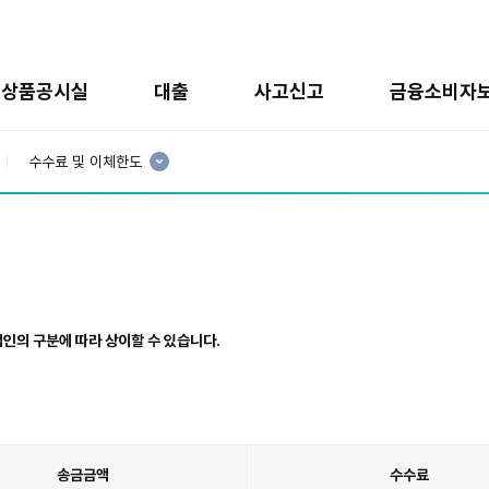
상품공시실
대출
사고신고
금융소비자
현
재
수수료 및 이체한도
3
분
류
:
 법인의 구분에 따라 상이할 수 있습니다.
송금금액
수수료