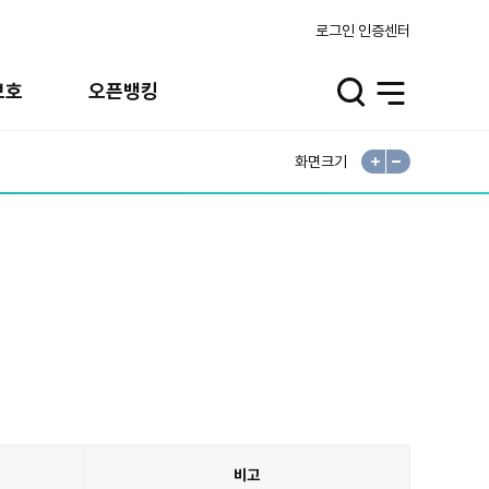
로그인
인증센터
보호
오픈뱅킹
검
전
색
체
열
메
기
뉴
열
기
화면크기
확
축
대
소
비고