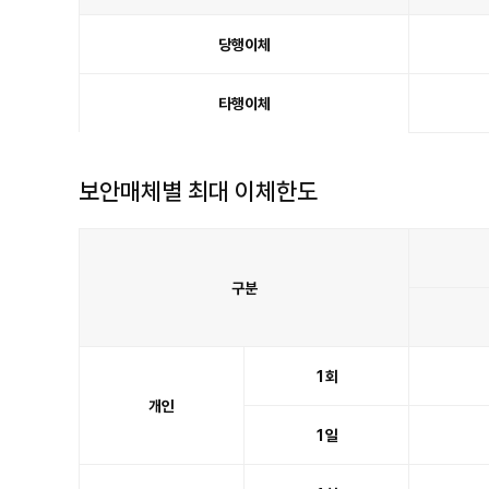
인
터
넷
당행이체
뱅
킹
이
용
수
타행이체
수
료
표
이
며
당
행
이
보안매체별 최대 이체한도
체,
타
행
이
체,
송
금
금
액,
구분
수
수
료,
비
고
항
보
목
안
이
매
1회
있
체
습
별
니
개인
최
다.
대
이
1일
체
한
도
표
이